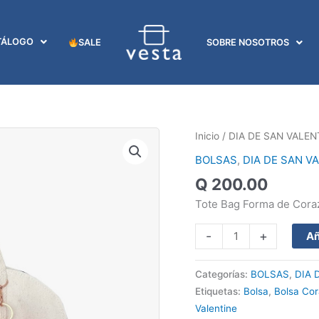
TÁLOGO
SALE
SOBRE NOSOTROS
BOLSA
Inicio
/
DIA DE SAN VALEN
LATIDO
BOLSAS
,
DIA DE SAN V
NATURAL
Q
200.00
cantidad
Tote Bag Forma de Cora
-
+
Añ
Categorías:
BOLSAS
,
DIA 
Etiquetas:
Bolsa
,
Bolsa Co
Valentine