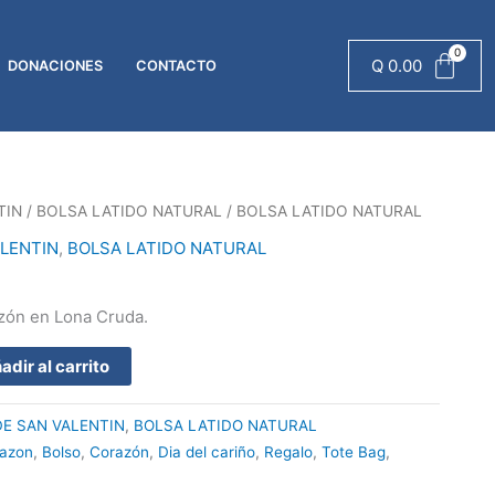
cantidad
Q
0.00
DONACIONES
CONTACTO
TIN
/
BOLSA LATIDO NATURAL
/ BOLSA LATIDO NATURAL
ALENTIN
,
BOLSA LATIDO NATURAL
zón en Lona Cruda.
adir al carrito
DE SAN VALENTIN
,
BOLSA LATIDO NATURAL
razon
,
Bolso
,
Corazón
,
Dia del cariño
,
Regalo
,
Tote Bag
,