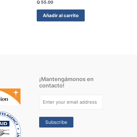
Q
55.00
Añadir al carrito
¡Mantengámonos en
contacto!