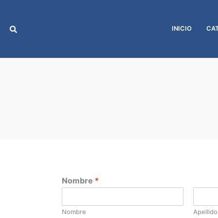
Ir
al
contenido
INICIO
CA
Nombre
*
Nombre
Apellido