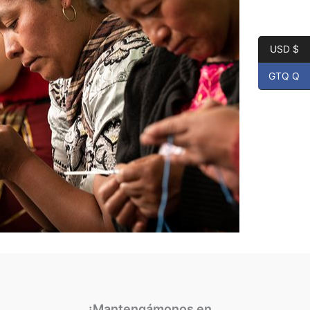
USD $
GTQ Q
¡Mantengámonos en