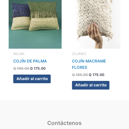
PALMA
COJINES
COJÍN DE PALMA
COJÍN MACRAME
FLORES
Q
195.00
Q
175.00
Q
195.00
Q
175.00
Añadir al carrito
Añadir al carrito
Contáctenos