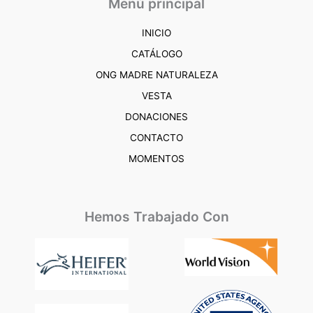
Menú principal
INICIO
CATÁLOGO
ONG MADRE NATURALEZA
VESTA
DONACIONES
CONTACTO
MOMENTOS
Hemos Trabajado Con