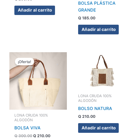
BOLSA PLÁSTICA
GRANDE
Añadir al carrito
Q
185.00
Añadir al carrito
El
El
precio
precio
¡Oferta!
original
actual
era:
es:
Q 300.00.
Q 210.00.
LONA CRUDA 100%
ALGODÓN
BOLSO NATURA
LONA CRUDA 100%
Q
210.00
ALGODÓN
BOLSA VIVA
Añadir al carrito
Q
300.00
Q
210.00