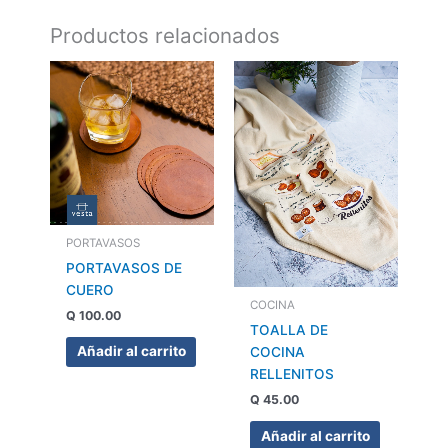
Productos relacionados
PORTAVASOS
PORTAVASOS DE
CUERO
COCINA
Q
100.00
TOALLA DE
Añadir al carrito
COCINA
RELLENITOS
Q
45.00
Añadir al carrito