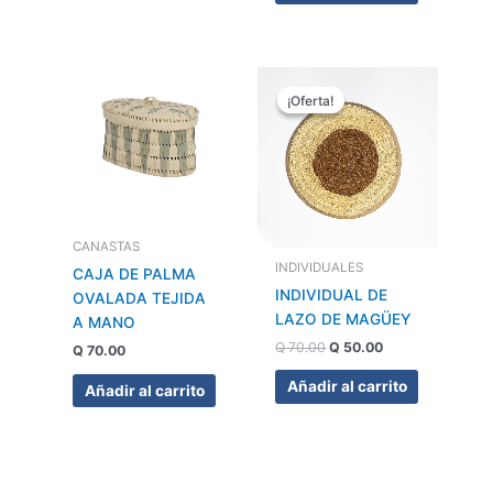
El
El
precio
precio
¡Oferta!
¡Oferta!
original
actual
era:
es:
Q 70.00.
Q 50.00.
CANASTAS
INDIVIDUALES
CAJA DE PALMA
INDIVIDUAL DE
OVALADA TEJIDA
LAZO DE MAGÜEY
A MANO
Q
70.00
Q
50.00
Q
70.00
Añadir al carrito
Añadir al carrito