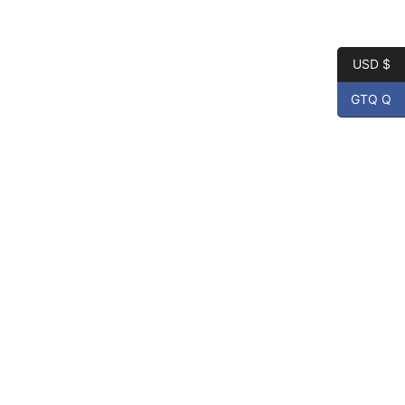
USD $
GTQ Q