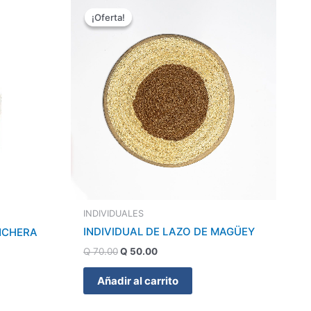
precio
precio
¡Oferta!
¡Oferta!
original
actual
era:
es:
Q 70.00.
Q 50.00.
INDIVIDUALES
INDIVIDUAL DE LAZO DE MAGÜEY
ONCHERA
Q
70.00
Q
50.00
Añadir al carrito