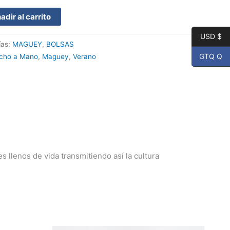
adir al carrito
USD $
ías:
MAGUEY
,
BOLSAS
GTQ Q
cho a Mano
,
Maguey
,
Verano
 llenos de vida transmitiendo así la cultura
El
El