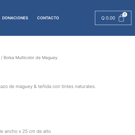
Maguey
cantidad
Q
0.00
DONACIONES
CONTACTO
/ Bolsa Multicolor de Maguey
lazo de maguey & teñida con tintes naturales.
de ancho x 25 cm de alto