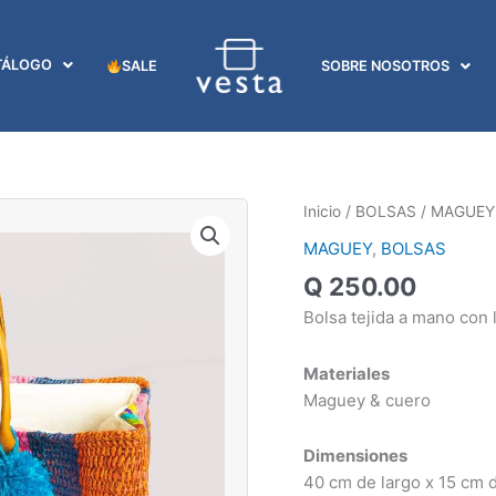
TÁLOGO
SALE
SOBRE NOSOTROS
Bolsa
Inicio
/
BOLSAS
/
MAGUEY
Multicolor
MAGUEY
,
BOLSAS
de
Q
250.00
Maguey
cantidad
Bolsa tejida a mano con 
Materiales
Maguey & cuero
Dimensiones
40 cm de largo x 15 cm 