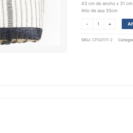
43 cm de ancho x 31 cm 
Alto de asa 35cm
-
+
Añ
SKU:
CPG0111-2
Categor