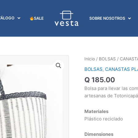
TÁLOGO
SALE
SOBRE NOSOTROS
BOLSA
Inicio
/
BOLSAS
/
CANAST
PLÁSTICA
BOLSAS
,
CANASTAS PL
GRANDE
Q
185.00
cantidad
Bolsa para llevar las com
artesanas de Totonicapá
Materiales
Plástico reciclado
Dimensiones