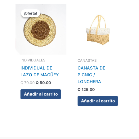
El
El
precio
precio
¡Oferta!
¡Oferta!
original
actual
era:
es:
Q 70.00.
Q 50.00.
INDIVIDUALES
CANASTAS
INDIVIDUAL DE
CANASTA DE
LAZO DE MAGÜEY
PICNIC /
LONCHERA
Q
70.00
Q
50.00
Q
125.00
Añadir al carrito
Añadir al carrito