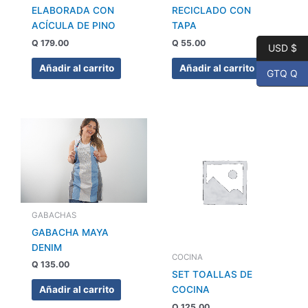
ELABORADA CON
RECICLADO CON
ACÍCULA DE PINO
TAPA
Q
179.00
Q
55.00
USD $
Añadir al carrito
Añadir al carrito
GTQ Q
GABACHAS
GABACHA MAYA
DENIM
COCINA
Q
135.00
SET TOALLAS DE
COCINA
Añadir al carrito
Q
125.00