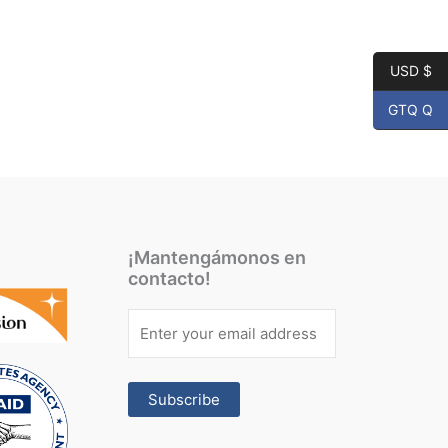
USD $
GTQ Q
¡Mantengámonos en
contacto!