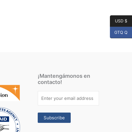
USD $
GTQ Q
¡Mantengámonos en
contacto!