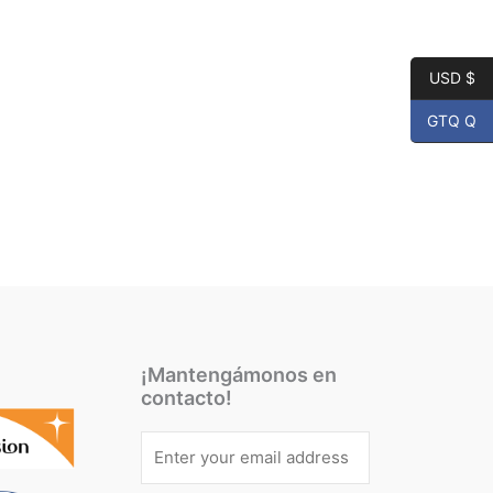
USD $
GTQ Q
¡Mantengámonos en
contacto!