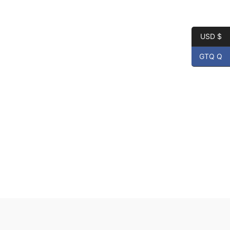
USD $
GTQ Q