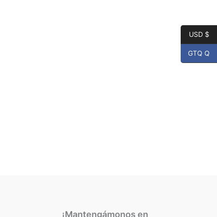
USD $
GTQ Q
¡Mantengámonos en