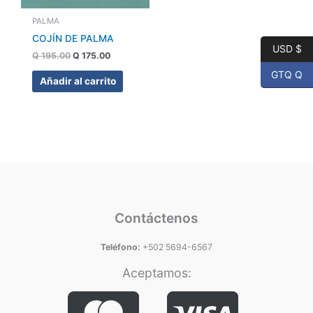
PALMA
COJÍN DE PALMA
USD $
Q
195.00
Q
175.00
GTQ Q
Añadir al carrito
Contáctenos
Teléfono:
+502 5694-6567
Aceptamos: