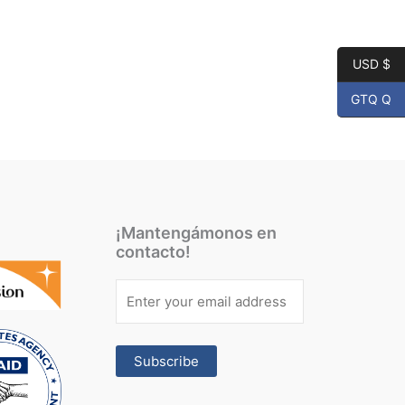
USD $
GTQ Q
¡Mantengámonos en
contacto!