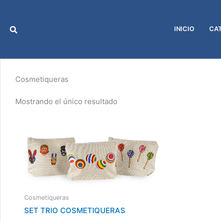
Ir
al
contenido
INICIO
CA
Cosmetiqueras
Mostrando el único resultado
Cosmetiqueras
SET TRIO COSMETIQUERAS