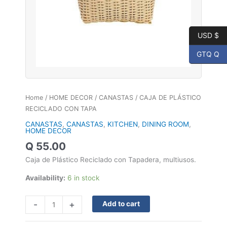
USD $
GTQ Q
Home
/
HOME DECOR
/
CANASTAS
/ CAJA DE PLÁSTICO
RECICLADO CON TAPA
CANASTAS
,
CANASTAS
,
KITCHEN
,
DINING ROOM
,
HOME DECOR
Q
55.00
Caja de Plástico Reciclado con Tapadera, multiusos.
Availability:
6 in stock
-
+
Add to cart